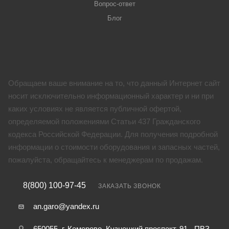
Вопрос-ответ
Блог
Обращаем ваше внимание на то, что данный Интернет сайт
носит исключительно информационный характер и ни при
каких условиях не является публичной офертой,
определяемой положениями Статьи 437 Гражданского
кодекса Российской Федерации. Для получения подробной
информации о стоимости оборудования и запасных частей,
пожалуйста, обращайтесь к менеджерам по продажам.
8(800) 100-97-45
ЗАКАЗАТЬ ЗВОНОК
an.garo@yandex.ru
650055, г. Кемерово, Кузнецкий проспект, 91 - ПВЗ