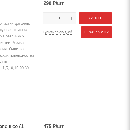
290
₽
/шт
КУПИТЬ
очистки деталей,
аружная очистка
Купить со скидкой
В РАССРОЧКУ
тка различных
риятий. Мойка
ния. Очистка
еских поверхностей
) от
 1,5,10,15,20,30
опенное (1
475
₽
/шт