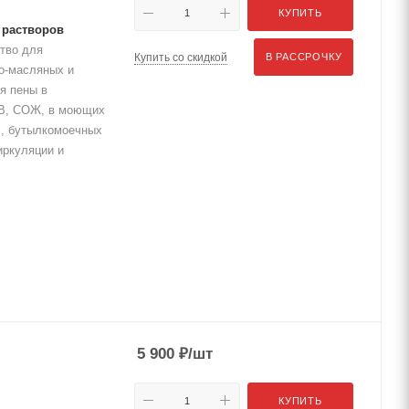
КУПИТЬ
 растворов
тво для
Купить со скидкой
В РАССРОЧКУ
о-масляных и
я пены в
АВ, СОЖ, в моющих
, бутылкомоечных
иркуляции и
5 900
₽
/шт
КУПИТЬ