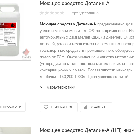
Моющее средство Деталин-А
Арт.: Деталин-А
Моющее средство Деталин-А
предназначено для 
узлов и механизмов и т.д. Область применения: Н
автомобильных двигателей (ДВС) и дизелей. Очис
деталей, узлов и механизмов на ремонтных предп
транспортных средств и промышленного оборудова
полов от ГСМ. Обезжиривание и очистка металлич
(углеродистая сталь, цветные металлы и их сплавы
консервационных смазок. Поставляются: канистры -
л., бочки - 150,200,1000л. Цена указана за литр!
Характеристики
Й ПРОСМОТР
В ИЗБРАННОЕ
СРАВНИТЬ
Моющее средство Деталин-А (НП) низк