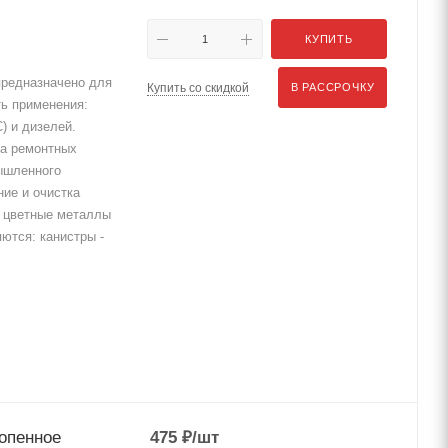
КУПИТЬ
редназначено для
Купить со скидкой
В РАССРОЧКУ
ть применения:
) и дизелей.
на ремонтных
ышленного
ие и очистка
, цветные металлы
ются: канистры -
опенное
475
₽
/шт