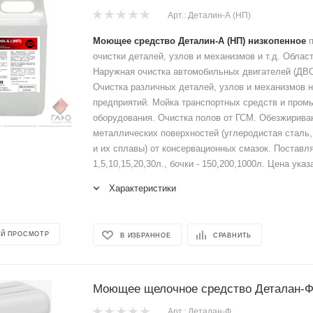
Арт.: Деталин-А (НП)
Моющее средство Деталин-А
(НП) низкопенное
п
очистки деталей, узлов и механизмов и т.д. Облас
Наружная очистка автомобильных двигателей (ДВС
Очистка различных деталей, узлов и механизмов 
предприятий. Мойка транспортных средств и пром
оборудования. Очистка полов от ГСМ. Обезжириван
металлических поверхностей (углеродистая сталь
и их сплавы) от консервационных смазок. Поставля
1,5,10,15,20,30л., бочки - 150,200,1000л. Цена указ
Характеристики
Й ПРОСМОТР
В ИЗБРАННОЕ
СРАВНИТЬ
Моющее щелочное средство Деталан-Ф 
Арт.: Деталан-Ф