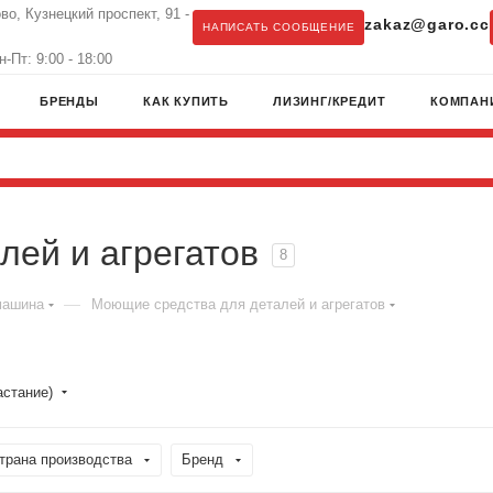
во, Кузнецкий проспект, 91 -
zakaz@garo.cc
НАПИСАТЬ СООБЩЕНИЕ
-Пт: 9:00 - 18:00
БРЕНДЫ
КАК КУПИТЬ
ЛИЗИНГ/КРЕДИТ
КОМПАН
лей и агрегатов
8
—
машина
Моющие средства для деталей и агрегатов
астание)
трана производства
Бренд