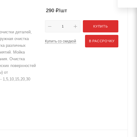
290
₽
/шт
КУПИТЬ
очистки деталей,
аружная очистка
Купить со скидкой
В РАССРОЧКУ
тка различных
риятий. Мойка
ния. Очистка
еских поверхностей
) от
 1,5,10,15,20,30