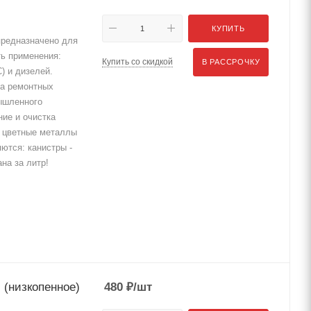
КУПИТЬ
редназначено для
ть применения:
Купить со скидкой
В РАССРОЧКУ
) и дизелей.
на ремонтных
ышленного
ие и очистка
, цветные металлы
ются: канистры -
ана за литр!
(низкопенное)
480
₽
/шт