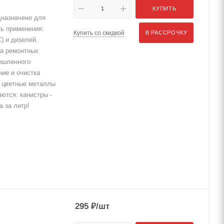
КУПИТЬ
назначено для
ть применения:
Купить со скидкой
В РАССРОЧКУ
) и дизелей.
на ремонтных
ышленного
ие и очистка
, цветные металлы
ются: канистры -
а за литр!
295
₽
/шт