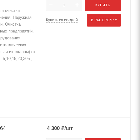
КУПИТЬ
ля очистки
енения: Наружная
Купить со скидкой
В РАССРОЧКУ
й. Очистка
тных предприятий.
орудования.
металлических
лы и их сплавы) от
 5,10,15,20,30л.,
64
4 300
₽
/шт