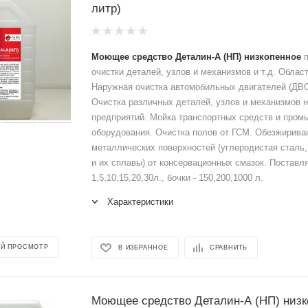
литр)
Моющее средство Деталин-А
(НП) низкопенное
п
очистки деталей, узлов и механизмов и т.д. Облас
Наружная очистка автомобильных двигателей (ДВС
Очистка различных деталей, узлов и механизмов 
предприятий. Мойка транспортных средств и пром
оборудования. Очистка полов от ГСМ. Обезжириван
металлических поверхностей (углеродистая сталь
и их сплавы) от консервационных смазок. Поставля
1,5,10,15,20,30л., бочки - 150,200,1000 л.
Характеристики
Й ПРОСМОТР
В ИЗБРАННОЕ
СРАВНИТЬ
Моющее средство Деталин-А (НП) низк