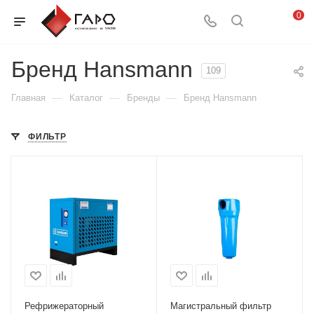
0
Бренд Hansmann
109
—
—
—
Главная
Каталог
Бренды
Бренд Hansmann
ФИЛЬТР
Рефрижераторный
Магистральный фильтр