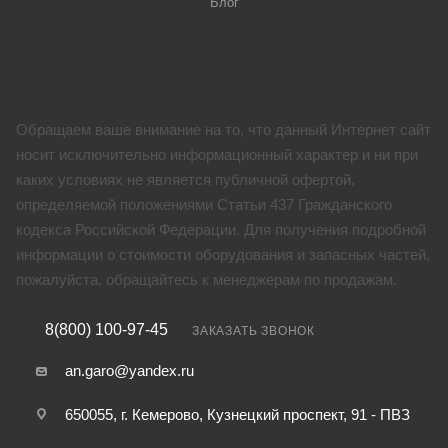
Блог
Обращаем ваше внимание на то, что данный Интернет сайт
носит исключительно информационный характер и ни при
каких условиях не является публичной офертой,
определяемой положениями Статьи 437 Гражданского
кодекса Российской Федерации. Для получения подробной
информации о стоимости оборудования и запасных частей,
пожалуйста, обращайтесь к менеджерам по продажам.
8(800) 100-97-45
ЗАКАЗАТЬ ЗВОНОК
an.garo@yandex.ru
650055, г. Кемерово, Кузнецкий проспект, 91 - ПВЗ