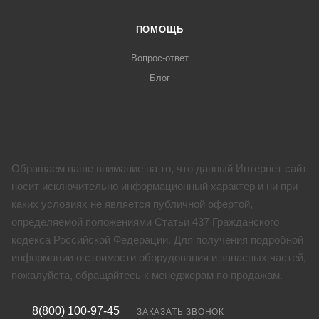
ПОМОЩЬ
Вопрос-ответ
Блог
Обращаем ваше внимание на то, что данный Интернет сайт
носит исключительно информационный характер и ни при
каких условиях не является публичной офертой,
определяемой положениями Статьи 437 Гражданского
кодекса Российской Федерации. Для получения подробной
информации о стоимости оборудования и запасных частей,
пожалуйста, обращайтесь к менеджерам по продажам.
8(800) 100-97-45
ЗАКАЗАТЬ ЗВОНОК