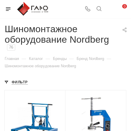
0
Шиномонтажное
оборудование Nordberg
76
—
—
—
—
Главная
Каталог
Бренды
Бренд Nordberg
Шиномонтажное оборудование Nordberg
ФИЛЬТР