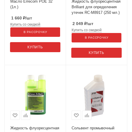
Масло Errecom POE 32
Жидкость флуоресцентная
(1л.)
Brilliant для определения
утечек RC-M8917 (250 мл.)
1 660
₽
/шт
2 049
₽
/шт
Купить со скидкой
Купить со скидкой
В РАССРОЧКУ
В РАССРОЧКУ
КУПИТЬ
КУПИТЬ
Жидкость флуоресцентная
Сольвент промывочный