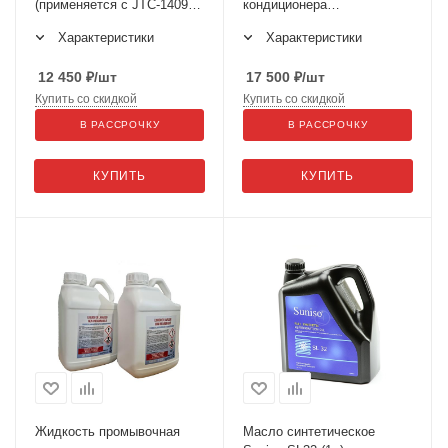
(применяется с JTC-1409 И
кондиционера
JTC-4631) GTE-C5000
(применяется с JTC-
Характеристики
Характеристики
1409 и JTC-4631) SPIN SRL
12 450
₽
/шт
17 500
₽
/шт
Купить со скидкой
Купить со скидкой
В РАССРОЧКУ
В РАССРОЧКУ
КУПИТЬ
КУПИТЬ
Жидкость промывочная
Масло синтетическое