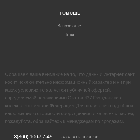
ПОМОЩЬ
Вопрос-ответ
Блог
Обращаем ваше внимание на то, что данный Интернет сайт
носит исключительно информационный характер и ни при
каких условиях не является публичной офертой,
определяемой положениями Статьи 437 Гражданского
кодекса Российской Федерации. Для получения подробной
информации о стоимости оборудования и запасных частей,
пожалуйста, обращайтесь к менеджерам по продажам.
8(800) 100-97-45
ЗАКАЗАТЬ ЗВОНОК