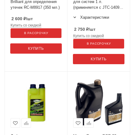
Brilliant для определения
для систем 1 л.
утечек RC-M8917 (350 мл.)
(применяется с JTC-1409 И
JTC-4631) GTE-C1000
Характеристики
2 600
₽
/шт
Купить со скидкой
2 750
₽
/шт
В РАССРОЧКУ
Купить со скидкой
В РАССРОЧКУ
КУПИТЬ
КУПИТЬ