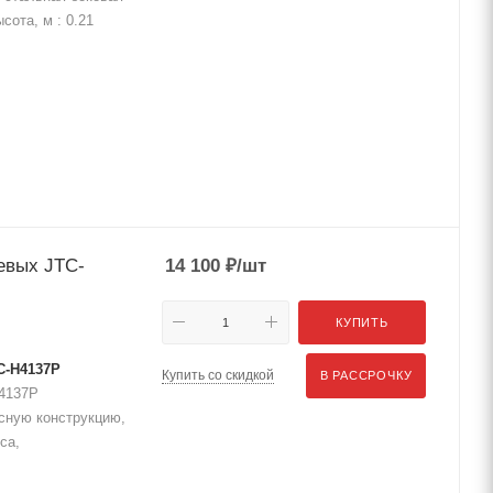
сота, м : 0.21
евых JTC-
14 100
₽
/шт
КУПИТЬ
C-H4137P
Купить со скидкой
В РАССРОЧКУ
4137P
сную конструкцию,
са,