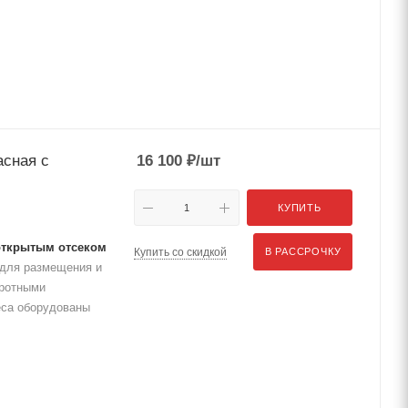
асная с
16 100
₽
/шт
КУПИТЬ
 открытым отсеком
Купить со скидкой
В РАССРОЧКУ
 для размещения и
оротными
еса оборудованы