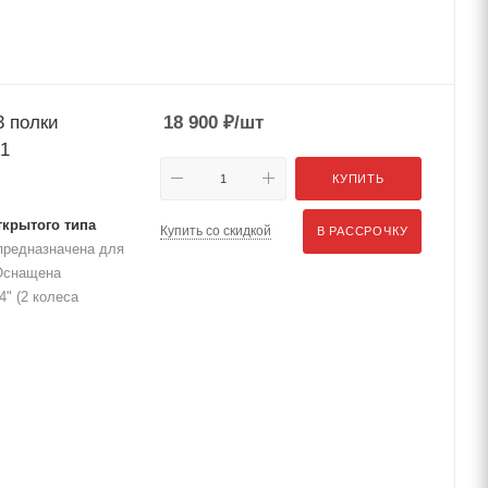
3 полки
18 900
₽
/шт
21
КУПИТЬ
ткрытого типа
Купить со скидкой
В РАССРОЧКУ
 предназначена для
 Оснащена
" (2 колеса