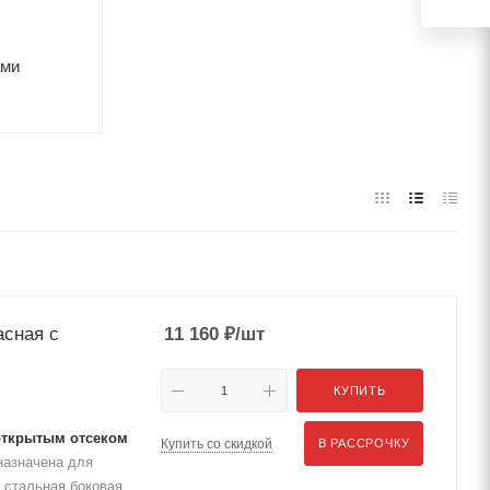
ами
асная с
11 160
₽
/шт
КУПИТЬ
 открытым отсеком
Купить со скидкой
В РАССРОЧКУ
назначена для
 стальная боковая