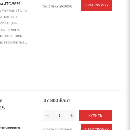
ы JTC-5639
Купить со скидкой
В РАССРОЧКУ
ументов JTC К-
, которые
 оснащены
ся и легко
ым покрытием
створителей ...
я
37 800
₽
/шт
15
КУПИТЬ
стического
Купить со скидкой
В РАССРОЧКУ