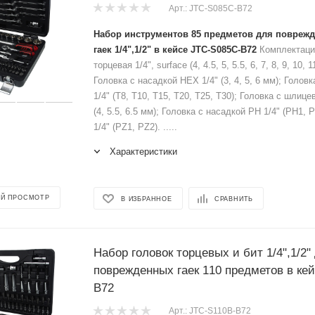
Арт.: JTC-S085C-B72
Набор инструментов 85 предметов для повреж
гаек 1/4",1/2" в кейсе JTC-S085C-B72
Комплектация
торцевая 1/4", surface (4, 4.5, 5, 5.5, 6, 7, 8, 9, 10, 1
Головка с насадкой HEX 1/4" (3, 4, 5, 6 мм); Голо
1/4" (T8, T10, T15, T20, T25, T30); Головка с шлице
(4, 5.5, 6.5 мм); Головка с насадкой PH 1/4" (PH1,
1/4" (PZ1, PZ2). .....
Характеристики
Й ПРОСМОТР
В ИЗБРАННОЕ
СРАВНИТЬ
Набор головок торцевых и бит 1/4",1/2"
поврежденных гаек 110 предметов в ке
B72
Арт.: JTC-S110B-B72