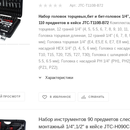
Арт.: JTC-T110B-B72
Набор головок торцевых,бит и бит-головок 1/4",
110 предметов в кейсе JTC-T110B-B72
Комплектац
торцевая, 12 граней 1/4" (4, 5, 5.5, 6, 7, 8, 9, 10, 11,
Головка торцевая длинная, 12 граней 1/4" ( 6, 7, 8, 9
мм); Головка торцевая 1/4" (Е4, Е5,Е 6, Е7, Е8 мм)
насадкой HEX 1/4" (3, 4, 5, 6 мм); Головка с насад
T10, T15, T20, T25, T27, T30); Головка с шлицевой н
5.5, 6.5 мм); Головка с насадкой PH 1/4" (PH1, PH2
(PZ1, PZ2);
Характеристики
Й ПРОСМОТР
В ИЗБРАННОЕ
СРАВНИТЬ
Набор инструментов 90 предметов сле
монтажный 1/4",1/2" в кейсе JTC-H090C