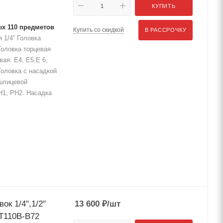
КУПИТЬ
ых 110 предметов
Купить со скидкой
В РАССРОЧКУ
 1/4” Головка
. Головка торцевая
евая: Е4, Е5,Е 6,
 Головка с насадкой
 шлицевой
PH1, PH2. Насадка
ок 1/4",1/2"
13 600
₽
/шт
-T110B-B72