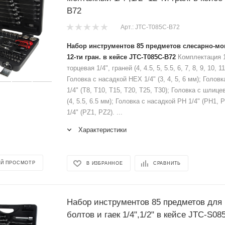
B72
Арт.: JTC-T085C-B72
Набор инструментов 85 предметов слесарно-мон
12-ти гран. в кейсе JTC-T085C-B72
Комплектация 1
торцевая 1/4", граней (4, 4.5, 5, 5.5, 6, 7, 8, 9, 10, 1
Головка с насадкой HEX 1/4" (3, 4, 5, 6 мм); Голо
1/4" (T8, T10, T15, T20, T25, T30); Головка с шлице
(4, 5.5, 6.5 мм); Головка с насадкой PH 1/4" (PH1,
1/4" (PZ1, PZ2). ...
Характеристики
Й ПРОСМОТР
В ИЗБРАННОЕ
СРАВНИТЬ
Набор инструментов 85 предметов для
болтов и гаек 1/4",1/2" в кейсе JTC-S0