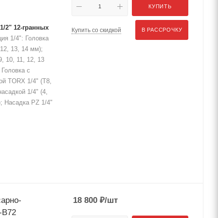
КУПИТЬ
1/2" 12-гранных
Купить со скидкой
В РАССРОЧКУ
ия 1/4": Головка
 12, 13, 14 мм);
, 10, 11, 12, 13
; Головка с
кой TORX 1/4" (T8,
асадкой 1/4" (4,
); Насадка PZ 1/4"
сарно-
18 800
₽
/шт
-B72