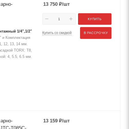
сарно-
13 750
₽
/шт
КУПИТЬ
тажный 1/4",1/2"
Купить со скидкой
В РАССРОЧКУ
" и Комплектация
11, 12, 13, 14 мм.
насадкой TORX: T8,
й: 4, 5.5, 6.5 мм.
сарно-
13 159
₽
/шт
е JTC-T085C-