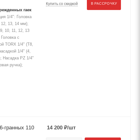
Купить со скидкой
В РАССРОЧКУ
врежденных гаек
ия 1/4": Головка
 12, 13, 14 мм);
, 10, 11, 12, 13
; Головка с
кой TORX 1/4" (T8,
асадкой 1/4" (4,
); Насадка PZ 1/4"
овая ручка);
 6-гранных 110
14 200
₽
/шт