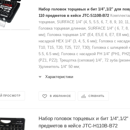
Набор головок торцевых и бит 1/4",1/2" для по
110 предметов в кейсе JTC-S110B-B72
Комплектац
торцевая, SURFACE 1/4" (4, 5, 5.5, 6, 7, 8, 9, 10, 11,
Головка торцевая длинная, SURFACE 1/4" ( 6, 7, 8, 9
мм); Головка торцевая 1/4" (Е4, Е5,Е 6, Е7, Е8 мм)
насадкой HEX 1/4" (3, 4, 5, 6 мм); Головка с насад
T10, T15, T20, T25, T27, T30); Головка с шлицевой н
5.5, 6.5 мм); Головка с насадкой PH 1/4" (PH1, PH2
(PZ1, PZ2); Трещотка (силовая) 1/4", 72 зуба (резин
Удлинитель 1/4" 50 мм;
Характеристики
Й ПРОСМОТР
В ИЗБРАННОЕ
СРАВНИТЬ
Набор головок торцевых и бит 1/4",1/2"
предметов в кейсе JTC-H110B-B72