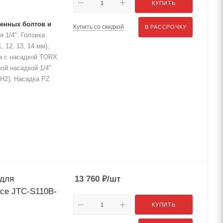
КУПИТЬ
денных болтов и
Купить со скидкой
В РАССРОЧКУ
 1/4": Головка
1, 12, 13, 14 мм);
вка с насадкой TORX
вой насадкой 1/4"
 PH2); Насадка PZ
 для
13 760
₽
/шт
йсе JTC-S110B-
КУПИТЬ