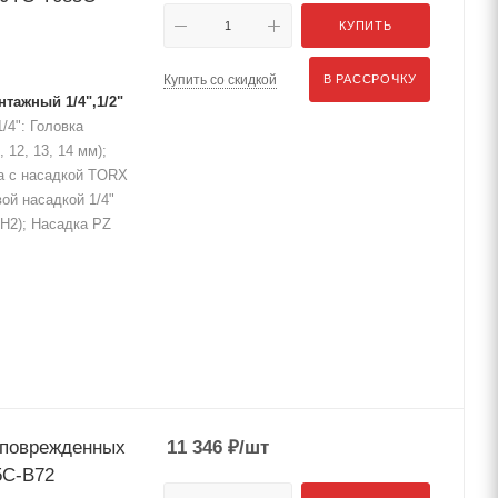
КУПИТЬ
Купить со скидкой
В РАССРОЧКУ
тажный 1/4",1/2"
/4": Головка
1, 12, 13, 14 мм);
вка с насадкой TORX
вой насадкой 1/4"
 PH2); Насадка PZ
 поврежденных
11 346
₽
/шт
85C-B72