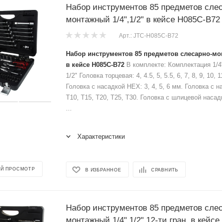
Набор инструментов 85 предметов сле
монтажный 1/4",1/2" в кейсе H085C-B72
Арт.: JTC-H085C-B72
Набор инструментов 85 предметов слесарно-мон
в кейсе H085C-B72
В комплекте: Комплектация 1/4
1/2" Головка торцевая: 4, 4.5, 5, 5.5, 6, 7, 8, 9, 10, 
Головка с насадкой HEX: 3, 4, 5, 6 мм. Головка с 
T10, T15, T20, T25, T30. Головка с шлицевой насадко
...
Характеристики
Й ПРОСМОТР
В ИЗБРАННОЕ
СРАВНИТЬ
Набор инструментов 85 предметов сле
монтажный 1/4",1/2" 12-ти гран. в кейс