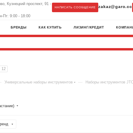
во, Кузнецкий проспект, 91 -
zakaz@garo.cc
НАПИСАТЬ СООБЩЕНИЕ
-Пт: 9:00 - 18:00
БРЕНДЫ
КАК КУПИТЬ
ЛИЗИНГ/КРЕДИТ
КОМПАН
12
—
—
Универсальные наборы инструментов
Наборы инструментов JT
астание)
ренд