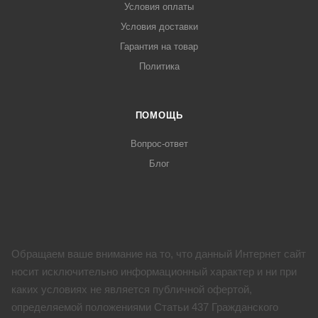
Условия оплаты
Условия доставки
Гарантия на товар
Политика
ПОМОЩЬ
Вопрос-ответ
Блог
Обращаем ваше внимание на то, что данный Интернет сайт
носит исключительно информационный характер и ни при
каких условиях не является публичной офертой,
определяемой положениями Статьи 437 Гражданского