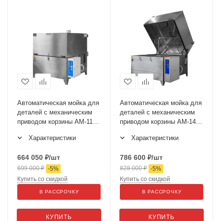
Автоматическая мойка для
Автоматическая мойка для
деталей с механическим
деталей с механическим
приводом корзины АМ-1150
приводом корзины АМ-1400
ЭКО
ЭКО
Характеристики
Характеристики
664 050
₽
/шт
786 600
₽
/шт
699 000
₽
828 000
₽
-
5
%
-
5
%
Купить со скидкой
Купить со скидкой
В РАССРОЧКУ
В РАССРОЧКУ
КУПИТЬ
КУПИТЬ