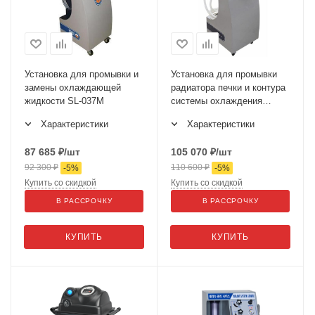
Установка для промывки и
Установка для промывки
замены охлаждающей
радиатора печки и контура
жидкости SL-037M
системы охлаждения
автомобиля SL-055
Характеристики
Характеристики
87 685
₽
/шт
105 070
₽
/шт
92 300
₽
110 600
₽
-
5
%
-
5
%
Купить со скидкой
Купить со скидкой
В РАССРОЧКУ
В РАССРОЧКУ
КУПИТЬ
КУПИТЬ