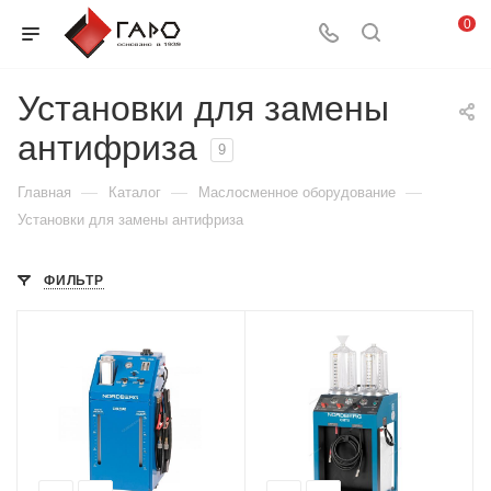
0
Установки для замены
антифриза
9
—
—
—
Главная
Каталог
Маслосменное оборудование
Установки для замены антифриза
ФИЛЬТР