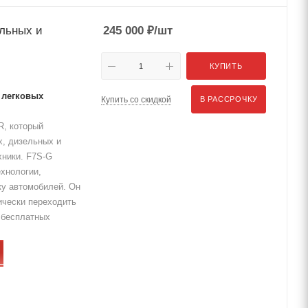
ельных и
245 000
₽
/шт
КУПИТЬ
 легковых
Купить со скидкой
В РАССРОЧКУ
R, который
х, дизельных и
хники. F7S-G
хнологии,
ку автомобилей. Он
ически переходить
д бесплатных