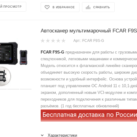
Й ПРОСМОТР
В ИЗБРАННОЕ
СРАВНИТЬ
Автосканер мультимарочный FCAR F9
Арт.: FCAR F9S-G
FCAR F9S‑G
предназначен для работы с грузовым
спецтехникой, легковыми машинами и коммерчески
Модель относится к флагманской линейке сканер
объединяет высокую скорость работы, широкие ди
возможности и удобный интерфейс. Основа устро
планшет под управлением ОС Android 11 с 10,1‑д
экраном, дополненный новым VCI‑модулем и комп
переходников для подключения к различным типам
разъёмов. (1 год бесплатных обновлений)
Характеристики