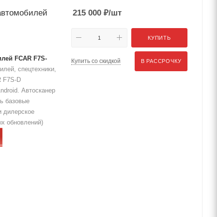
 автомобилей
215 000
₽
/шт
КУПИТЬ
илей FCAR F7S-
Купить со скидкой
В РАССРОЧКУ
илей, спецтехники,
R F7S-D
ndroid. Автосканер
ть базовые
и дилерское
ых обновлений)