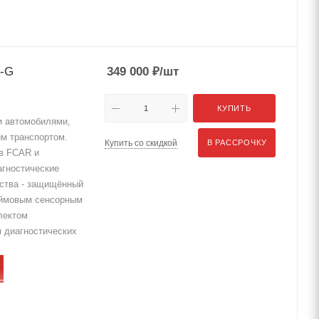
S-G
349 000
₽
/шт
КУПИТЬ
и автомобилями,
м транспортом.
Купить со скидкой
В РАССРОЧКУ
ов FCAR и
агностические
йства - защищённый
юймовым сенсорным
лектом
 диагностических