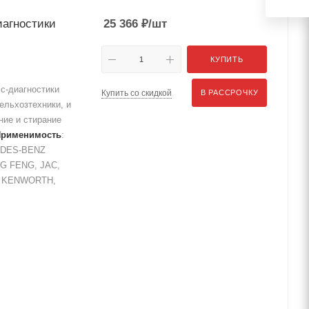
иагностики
25 366
₽
/шт
КУПИТЬ
с-диагностики
Купить со скидкой
В РАССРОЧКУ
ельхозтехники, и
ие и стирание
Применимость
:
EDES-BENZ
G FENG, JAC,
, KENWORTH,