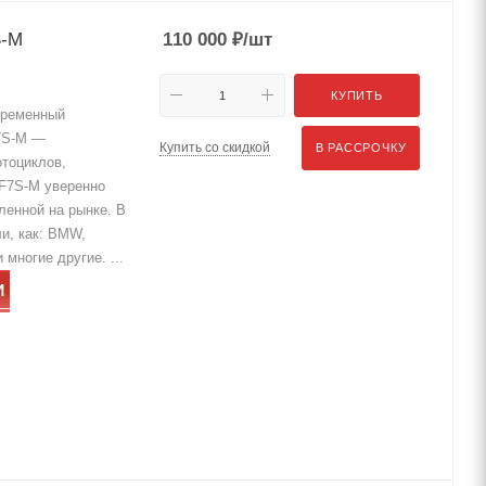
S-M
110 000
₽
/шт
КУПИТЬ
ременный
F7S-M —
Купить со скидкой
В РАССРОЧКУ
тоциклов,
 F7S-M уверенно
ленной на рынке. В
ли, как: BMW,
многие другие. ...