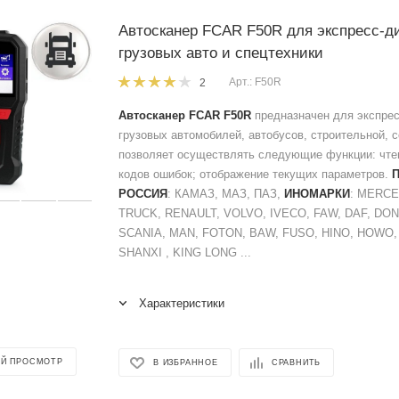
Автосканер FCAR F50R для экспресс-д
грузовых авто и спецтехники
Арт.: F50R
2
Автосканер FCAR F50R
предназначен для экспрес
грузовых автомобилей, автобусов, строительной, с
позволяет осуществлять следующие функции: чтен
кодов ошибок; отображение текущих параметров.
РОССИЯ
: КАМАЗ, МАЗ, ПАЗ,
ИНОМАРКИ
: MERC
TRUCK, RENAULT, VOLVO, IVECO, FAW, DAF, DON
SCANIA, MAN, FOTON, BAW, FUSO, HINO, HOWO
SHANXI , KING LONG ...
Характеристики
Й ПРОСМОТР
В ИЗБРАННОЕ
СРАВНИТЬ