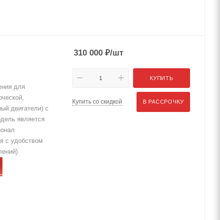
310 000
₽
/шт
КУПИТЬ
ения для
рческой,
Купить со скидкой
В РАССРОЧКУ
ный двигатели) с
одель является
ионал
я с удобством
лений)