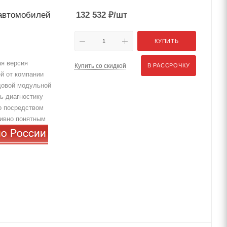
 автомобилей
132 532
₽
/шт
КУПИТЬ
я версия
Купить со скидкой
В РАССРОЧКУ
й от компании
довой модульной
ь диагностику
о посредством
тивно понятным