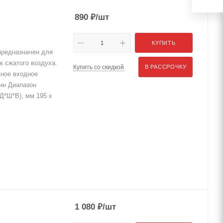
890
₽
/шт
КУПИТЬ
предназначен для
к сжатого воздуха.
Купить со скидкой
В РАССРОЧКУ
ьное входное
ин Диапазон
Д*Ш*В), мм 195 x
1 080
₽
/шт