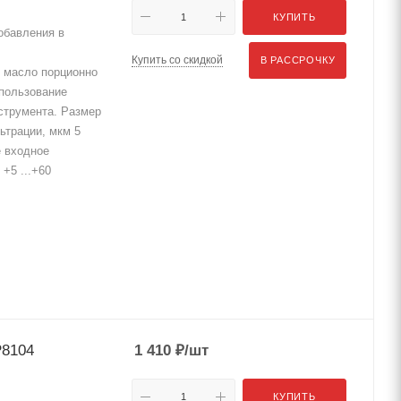
КУПИТЬ
обавления в
Купить со скидкой
В РАССРОЧКУ
 масло порционно
спользование
струмента. Размер
ьтрации, мкм 5
е входное
+5 ...+60
P8104
1 410
₽
/шт
КУПИТЬ