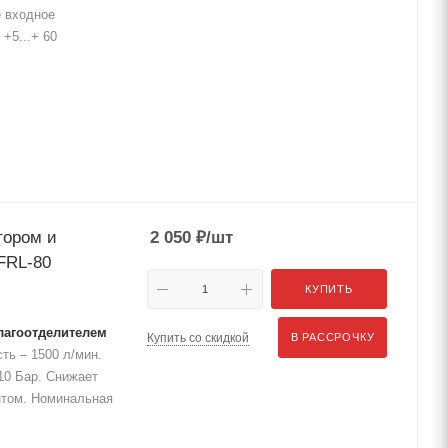
е входное
+5...+ 60
тором и
2 050
₽
/шт
FRL-80
КУПИТЬ
лагоотделителем
Купить со скидкой
В РАССРОЧКУ
ть – 1500 л/мин.
10 Бар. Снижает
нтом. Номинальная