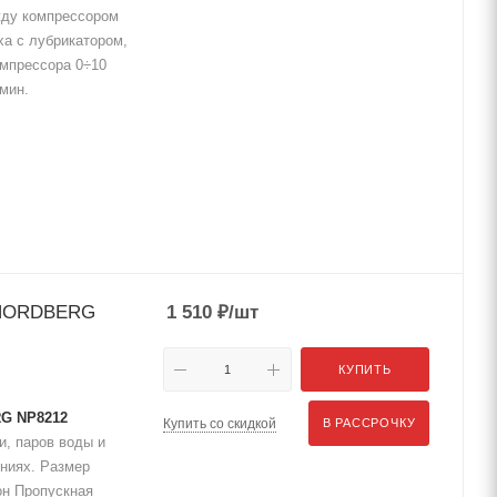
жду компрессором
ха с лубрикатором,
омпрессора 0÷10
мин.
" NORDBERG
1 510
₽
/шт
КУПИТЬ
RG NP8212
Купить со скидкой
В РАССРОЧКУ
и, паров воды и
иниях. Размер
он Пропускная