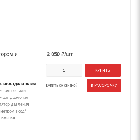
тором и
2 050
₽
/шт
КУПИТЬ
 влагоотделителем
Купить со скидкой
В РАССРОЧКУ
я одного или
ижает давление
лятор давления
ометром вход/
инальная