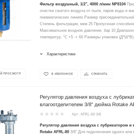
Фильтр воздушный, 1/2", 4000 л/мин NP8104
Пре
очистки сжатого воздуха от пыли, паров воды и ма
пневматических линиях.Размер присоединительной
Степень фильтрации, мкм 25 Пропускная способнос
Максимальное входное давление, бар 10 Диапазон
температур, °С +5 -+ 60 Размеры упаковки (Д*Ш*В),
Характеристики
Й ПРОСМОТР
В ИЗБРАННОЕ
СРАВНИТЬ
Регулятор давления воздуха с лубрика
влагоотделителем 3/8" дюйма Rotake A
Арт.: AFRL-80 3/8
Регулятор давления воздуха с лубрикатором и
Rotake AFRL-80
3/8” Для подключения одного или 