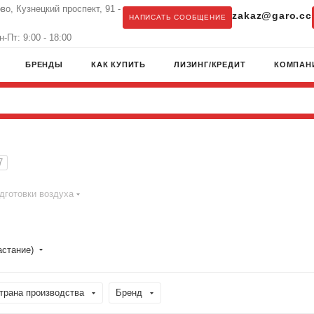
во, Кузнецкий проспект, 91 -
zakaz@garo.cc
НАПИСАТЬ СООБЩЕНИЕ
-Пт: 9:00 - 18:00
БРЕНДЫ
КАК КУПИТЬ
ЛИЗИНГ/КРЕДИТ
КОМПАН
7
дготовки воздуха
астание)
трана производства
Бренд