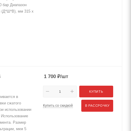
0 бар Диапазон
 (Д*Ш*В), мм 315 x
4
1 700
₽
/шт
КУПИТЬ
ивается в
вки сжатого
Купить со скидкой
В РАССРОЧКУ
при использовании
. Использование
мента. Размер
ьтрации, мкм 5