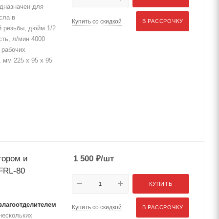
дназначен для
сла в
Купить со скидкой
В РАССРОЧКУ
 резьбы, дюйм 1/2
ть, л/мин 4000
 рабочих
 мм 225 x 95 x 95
тором и
1 500
₽
/шт
FRL-80
КУПИТЬ
 влагоотделителем
Купить со скидкой
В РАССРОЧКУ
нескольких