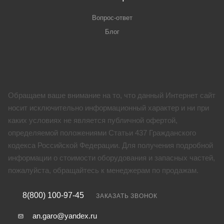
Вопрос-ответ
Блог
Обращаем ваше внимание на то, что данный Интернет сайт
носит исключительно информационный характер и ни при
каких условиях не является публичной офертой,
определяемой положениями Статьи 437 Гражданского
кодекса Российской Федерации. Для получения подробной
информации о стоимости оборудования и запасных частей,
пожалуйста, обращайтесь к менеджерам по продажам.
8(800) 100-97-45
ЗАКАЗАТЬ ЗВОНОК
an.garo@yandex.ru