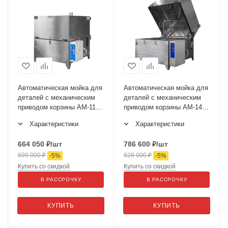
Автоматическая мойка для
Автоматическая мойка для
деталей с механическим
деталей с механическим
приводом корзины АМ-1150
приводом корзины АМ-1400
ЭКО
ЭКО
Характеристики
Характеристики
664 050
₽
/шт
786 600
₽
/шт
699 000
₽
828 000
₽
-
5
%
-
5
%
Купить со скидкой
Купить со скидкой
В РАССРОЧКУ
В РАССРОЧКУ
КУПИТЬ
КУПИТЬ