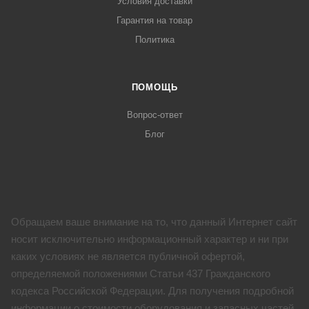
Условия доставки
Гарантия на товар
Политика
ПОМОЩЬ
Вопрос-ответ
Блог
Обращаем ваше внимание на то, что данный Интернет сайт
носит исключительно информационный характер и ни при
каких условиях не является публичной офертой,
определяемой положениями Статьи 437 Гражданского
кодекса Российской Федерации. Для получения подробной
информации о стоимости оборудования и запасных частей,